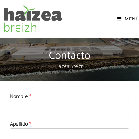
MENÚ
Contacto
Haizea Breizh
Nombre
*
Apellido
*